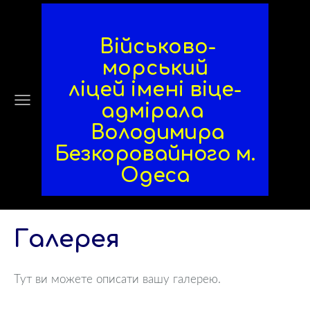
Військово-
морський
ліцей
імені віце-
адмірала
Володимира
Безкоровайного
м.
Одеса
Галерея
Тут ви можете описати вашу галерею.