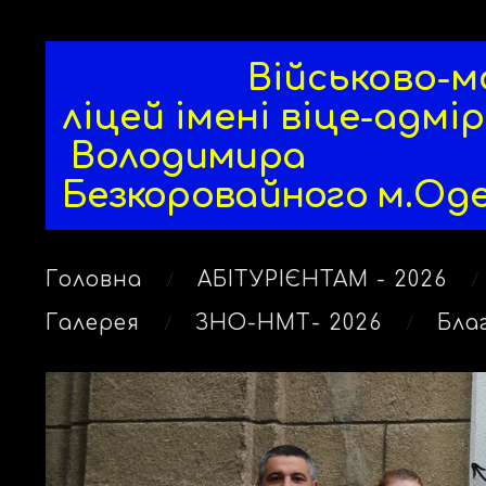
Військово-мор
ліцей
імені віце-адмі
Володимира
Безкоровайного
м.Од
Головна
АБІТУРІЄНТАМ - 2026
Галерея
ЗНО-НМТ- 2026
Бла