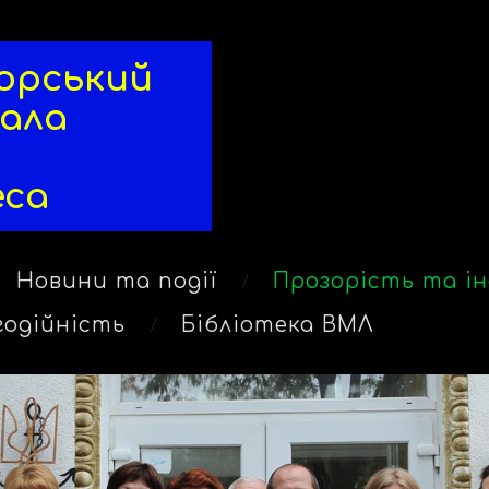
ський
рала
еса
Новини та події
Прозорість та ін
годійність
Бібліотека ВМЛ