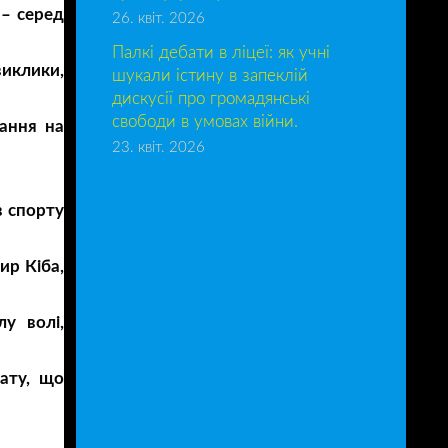
 – серед
26. квіт. 2026
Палкі дебати в ліцеї: як учні
иклики,
шукали істину в запеклій
дискусії про громадянські
свободи в умовах війни.
вання на
23. квіт. 2026
в спорту
ир Кіба,
у волі,
нату, що