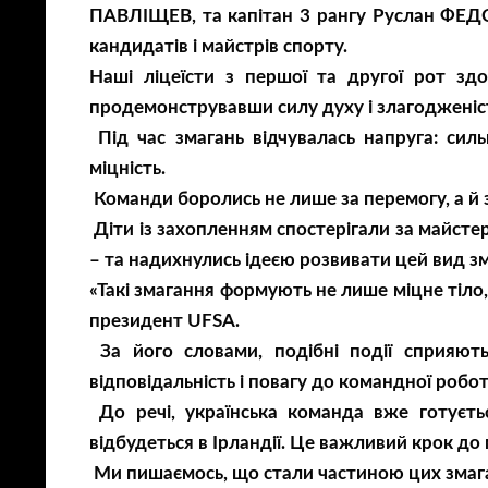
ПАВЛІЩЕВ, та капітан 3 рангу Руслан ФЕДО
кандидатів і майстрів спорту.
Наші ліцеїсти з першої та другої рот здо
продемонструвавши силу духу і злагодженіс
Під час змагань відчувалась напруга: сил
міцність.
Команди боролись не лише за перемогу, а й з
Діти із захопленням спостерігали за майсте
– та надихнулись ідеєю розвивати цей вид зм
«Такі змагання формують не лише міцне тіло
президент UFSA.
За його словами, подібні події сприяють
відповідальність і повагу до командної робот
До речі, українська команда вже готуєтьс
відбудеться в Ірландії. Це важливий крок до
Ми пишаємось, що стали частиною цих змаг