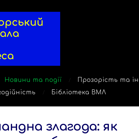
ський
рала
еса
Новини та події
Прозорість та ін
годійність
Бібліотека ВМЛ
андна злагода: як