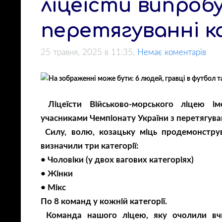
ліцеїсти випробу
перетягуванні 
25 травня, 2025 в 11:35,
Немає коментарів
Ліцеїсти Військово-морського ліцею 
учасниками Чемпіонату України з перетягува
Силу, волю, козацьку міць продемонструв
визначили три категорії:
• Чоловіки (у двох вагових категоріях)
• Жінки
• Мікс
По 8 команд у кожній категорії.
Команда нашого ліцею, яку очолили вчит