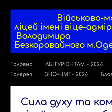
Військово-мор
ліцей
імені віце-адмі
Володимира
Безкоровайного
м.Од
Головна
АБІТУРІЄНТАМ - 2026
Галерея
ЗНО-НМТ- 2026
Бла
Сила духу та ком