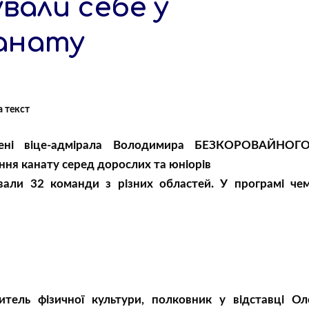
вали себе у
канату
імені віце-адмірала Володимира БЕЗКОРОВАЙНОГ
ння канату серед дорослих та юніорів
али 32 команди з різних областей. У програмі чем
ель фізичної культури, полковник у відставці Ол