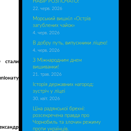
НАБІР РОЗПОЧАТО!
22. черв. 2026
Морський вишкіл «Острів
загублених чайок»
4. черв. 2026
В добру путь, випускники ліцею!
4. черв. 2026
З Міжнародним днем
О стали
вишиванки!
21. трав. 2026
піонату
Історія державних нагород:
зустріч у ліцеї
30. квіт. 2026
Ціна радянської брехні:
розсекречена правда про
Чорнобиль та злочин режиму
ександр
проти українців.