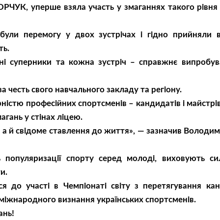
РЧУК, уперше взяла участь у змаганнях такого рівня
були перемогу у двох зустрічах і гідно прийняли в
ть.
ьні суперники та кожна зустріч – справжнє випробу
а честь свого навчального закладу та регіону.
рністю професійних спортсменів – кандидатів і майстрі
агань у стінах ліцею.
, а й свідоме ставлення до життя», — зазначив Володим
 популяризації спорту серед молоді, виховують сил
и.
я до участі в Чемпіонаті світу з перетягування ка
 міжнародного визнання українських спортсменів.
ань!